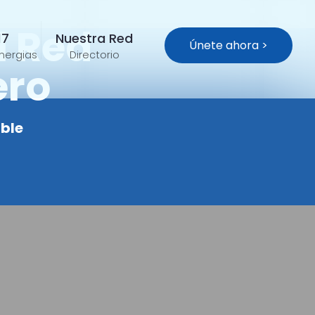
l Red
17
Nuestra Red
Únete ahora >
inergias
Directorio
ero
ible