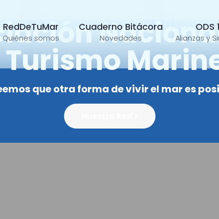
iación Naciona
RedDeTuMar
Cuaderno Bitácora
ODS 
Quiénes somos
Novedades
Alianzas y S
 Turismo Marin
emos que otra forma de vivir el mar es pos
Nuestra Red >