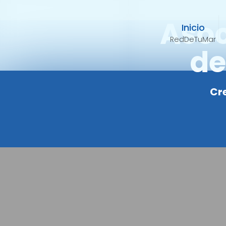
Asoc
Inicio
RedDeTuMar
de
Cre